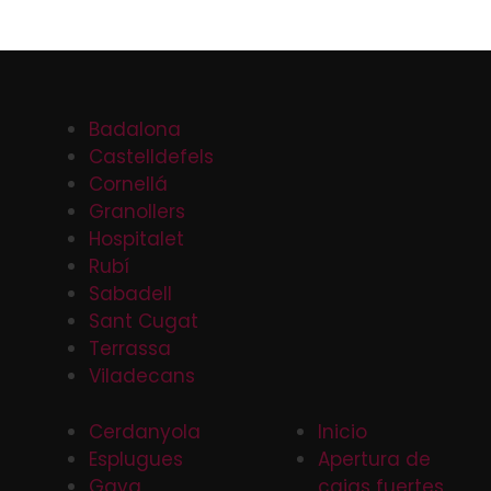
Badalona
Castelldefels
Cornellá
Granollers
Hospitalet
Rubí
Sabadell
Sant Cugat
Terrassa
Viladecans
Cerdanyola
Inicio
Esplugues
Apertura de
Gava
cajas fuertes