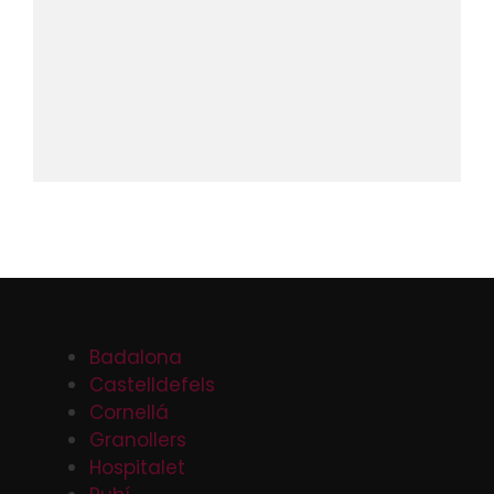
Badalona
Castelldefels
Cornellá
Granollers
Hospitalet