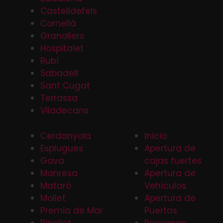
Castelldefels
Cornellá
Granollers
Hospitalet
Rubí
Sabadell
Sant Cugat
Terrassa
Viladecans
Cerdanyola
Inicio
Esplugues
Apertura de
Gava
cajas fuertes
Manresa
Apertura de
Mataró
Vehículos
Mollet
Apertura de
Premia de Mar
Puertas
Ripollet
Persianas