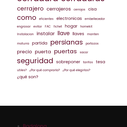
cerrajero
cerrajeros
cisa
cerrojos
como
electronicas
eficientes
embellecedor
hogar
engrasar
evitar
FAC
fichet
homekit
llave
instalar
llaves
Instalacion
manten
persianas
partida
moturra
portazos
puertas
precio
puerta
sacar
seguridad
sobreponer
tesa
tarifas
utiles?
¿Por qué comprarla?
¿Por qué elegirlas?
¿qué son?
Badalona