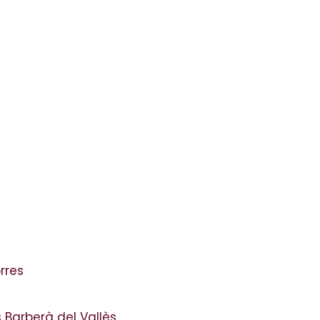
orres
 Barberà del Vallès