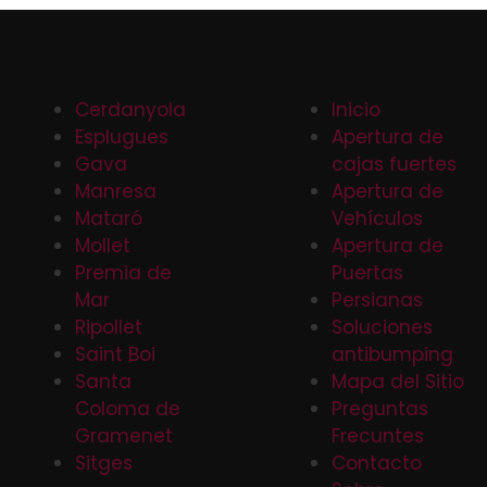
Cerdanyola
Inicio
Esplugues
Apertura de
Gava
cajas fuertes
Manresa
Apertura de
Mataró
Vehículos
Mollet
Apertura de
Premia de
Puertas
Mar
Persianas
Ripollet
Soluciones
Saint Boi
antibumping
Santa
Mapa del Sitio
Coloma de
Preguntas
Gramenet
Frecuntes
Sitges
Contacto