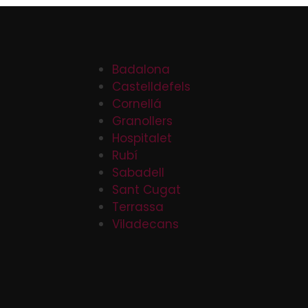
Badalona
Castelldefels
Cornellá
Granollers
Hospitalet
Rubí
Sabadell
Sant Cugat
Terrassa
Viladecans