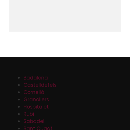
Badalona
Castelldefels
Cornellá
Granollers
Hospitalet
Rubí
Sabadell
Sant Cugat