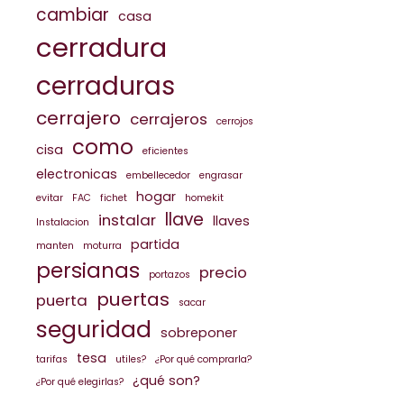
cambiar
casa
cerradura
cerraduras
cerrajero
cerrajeros
cerrojos
como
cisa
eficientes
electronicas
embellecedor
engrasar
hogar
evitar
FAC
fichet
homekit
llave
instalar
llaves
Instalacion
partida
manten
moturra
persianas
precio
portazos
puertas
puerta
sacar
seguridad
sobreponer
tesa
tarifas
utiles?
¿Por qué comprarla?
¿qué son?
¿Por qué elegirlas?