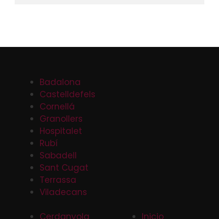
Badalona
Castelldefels
Cornellá
Granollers
Hospitalet
Rubí
Sabadell
Sant Cugat
Terrassa
Viladecans
Cerdanyola
Inicio