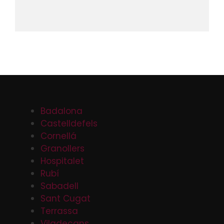
Badalona
Castelldefels
Cornellá
Granollers
Hospitalet
Rubí
Sabadell
Sant Cugat
Terrassa
Viladecans