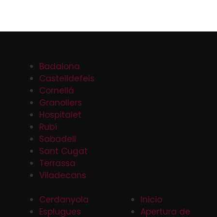
Badalona
Castelldefels
Cornellá
Granollers
Hospitalet
Rubí
Sabadell
Sant Cugat
Terrassa
Viladecans
Cerdanyola
Inicio
Esplugues
Apertura de