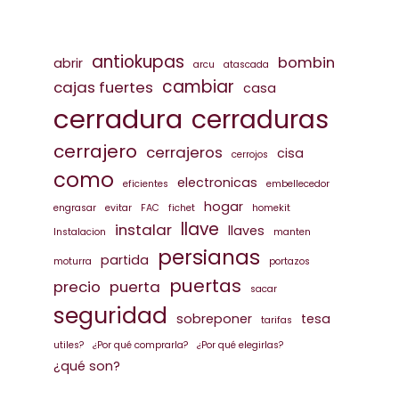
antiokupas
bombin
abrir
arcu
atascada
cambiar
cajas fuertes
casa
cerradura
cerraduras
cerrajero
cerrajeros
cisa
cerrojos
como
electronicas
eficientes
embellecedor
hogar
engrasar
evitar
FAC
fichet
homekit
llave
instalar
llaves
Instalacion
manten
persianas
partida
moturra
portazos
puertas
precio
puerta
sacar
seguridad
sobreponer
tesa
tarifas
utiles?
¿Por qué comprarla?
¿Por qué elegirlas?
¿qué son?